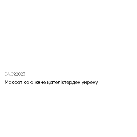
04.09.2023
Мақсат қою және қателіктерден үйрену