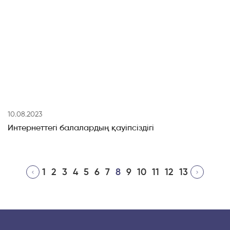
10.08.2023
Интернеттегі балалардың қауіпсіздігі
1
2
3
4
5
6
7
8
9
10
11
12
13