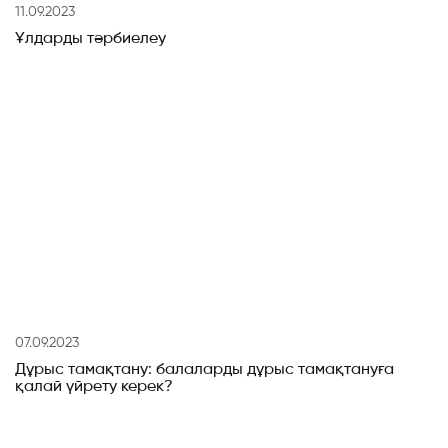
11.09.2023
Ұлдарды тәрбиелеу
07.09.2023
Дұрыс тамақтану: балаларды дұрыс тамақтануға
қалай үйрету керек?