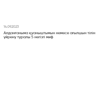
14.09.2023
Алданғаныма қуаныштымын немесе ағылшын тілін
үйрену туралы 5 негізгі миф