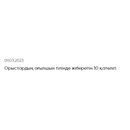
09.03.2023
Орыстардың ағылшын тілінде жіберетін 10 қателігі