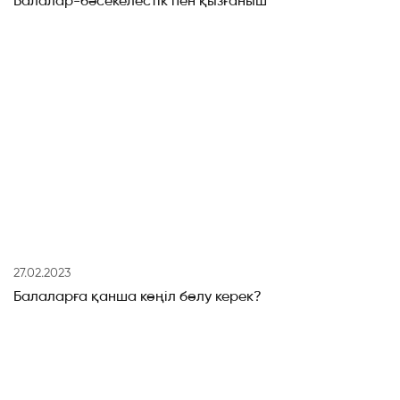
Балалар-бәсекелестік пен қызғаныш
27.02.2023
Балаларға қанша көңіл бөлу керек?