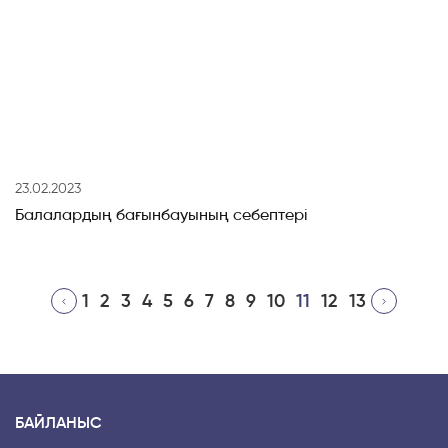
23.02.2023
Балалардың бағынбауының себептері
1
2
3
4
5
6
7
8
9
10
11
12
13
БАЙЛАНЫС