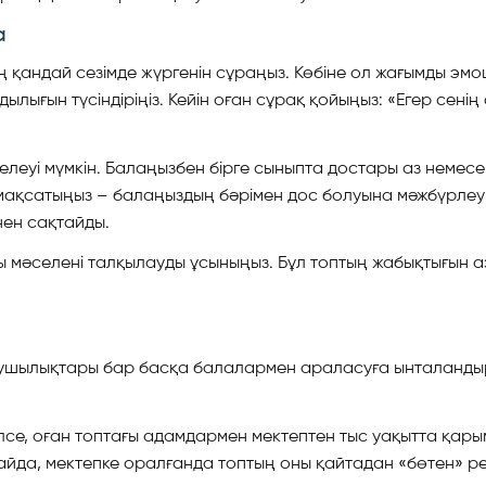
а
қандай сезімде жүргенін сұраңыз. Көбіне ол жағымды эмоци
лығын түсіндіріңіз. Кейін оған сұрақ қойыңыз: «Егер сені
леуі мүмкін. Балаңызбен бірге сыныпта достары аз немесе
здің мақсатыңыз – балаңыздың бәрімен дос болуына мәжбүрл
нен сақтайды.
 мәселені талқылауды ұсыныңыз. Бұл топтың жабықтығын а
зығушылықтары бар басқа балалармен араласуға ынталанды
елсе, оған топтағы адамдармен мектептен тыс уақытта қары
айда, мектепке оралғанда топтың оны қайтадан «бөтен» рет