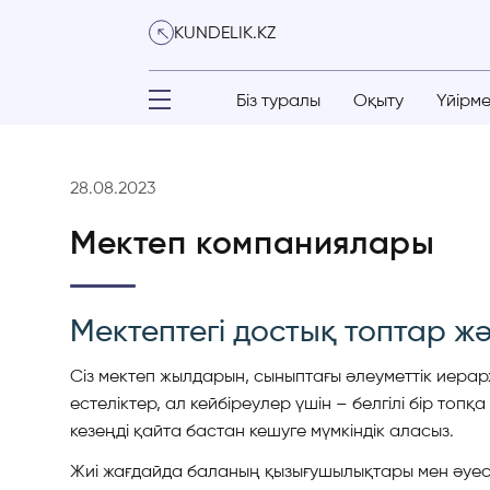
KUNDELIK.KZ
Біз туралы
Оқыту
Үйірм
28.08.2023
Мектеп компаниялары
Мектептегі достық топтар ж
Сіз мектеп жылдарын, сыныптағы әлеуметтік иерарх
естеліктер, ал кейбіреулер үшін – белгілі бір то
кезеңді қайта бастан кешуге мүмкіндік аласыз.
Жиі жағдайда баланың қызығушылықтары мен әуесті