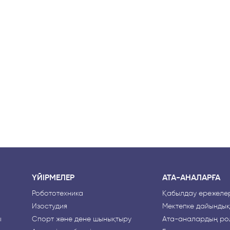
ҮЙІРМЕЛЕР
АТА-АНАЛАРҒА
Робототехника
Қабылдау ережелер
Изостудия
Мектепке дайындық
ы
Спорт және дене шынықтыру
Ата-аналардың рө