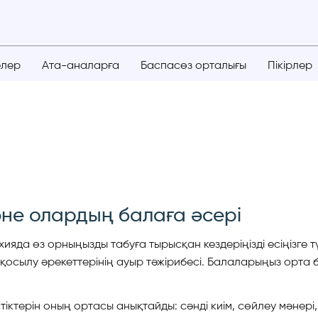
елер
Ата-аналарға
Баспасөз орталығы
Пікірлер
әне олардың балаға әсері
ияда өз орныңызды табуға тырысқан кездеріңізді есіңізге т
пқа қосылу әрекеттерінің ауыр тәжірибесі. Балаларыңыз орт
ктерін оның ортасы анықтайды: сәнді киім, сөйлеу мәнері