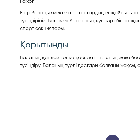
қажет.
Егер балаңыз мектептегі топтардың ешқайсысына к
түсіндіріңіз. Баламен бірге оның күн тәртібін та
спорт секциялары.
Қорытынды
Баланың қандай топқа қосылатыны оның жеке басын
түсіндіру. Баланың түрлі достары болғаны жақсы, 