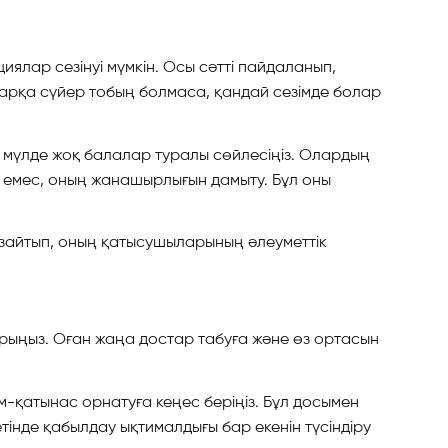
ялар сезінуі мүмкін. Осы сәтті пайдаланып,
ң арқа сүйер тобың болмаса, қандай сезімде болар
 мүлде жоқ балалар туралы сөйлесіңіз. Олардың
еу емес, оның жанашырлығын дамыту. Бұл оны
зайтып, оның қатысушыларының әлеуметтік
рыңыз. Оған жаңа достар табуға және өз ортасын
м-қатынас орнатуға кеңес беріңіз. Бұл досымен
інде қабылдау ықтималдығы бар екенін түсіндіру