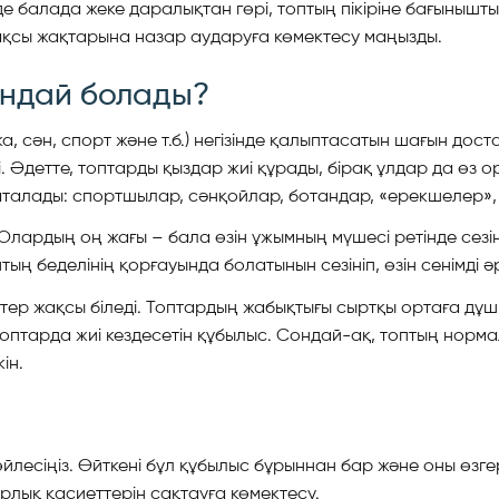
 балада жеке даралықтан гөрі, топтың пікіріне бағынышты
ақсы жақтарына назар аударуға көмектесу маңызды.
андай болады?
, сән, спорт және т.б.) негізінде қалыптасатын шағын дос
. Әдетте, топтарды қыздар жиі құрады, бірақ ұлдар да өз 
аталады: спортшылар, сәнқойлар, ботандар, «ерекшелер», т
 Олардың оң жағы – бала өзін ұжымның мүшесі ретінде сезі
ң беделінің қорғауында болатынын сезініп, өзін сенімді әр
тер жақсы біледі. Топтардың жабықтығы сыртқы ортаға дұ
топтарда жиі кездесетін құбылыс. Сондай-ақ, топтың нормал
ін.
йлесіңіз. Өйткені бұл құбылыс бұрыннан бар және оны өзге
шырлық қасиеттерін сақтауға көмектесу.