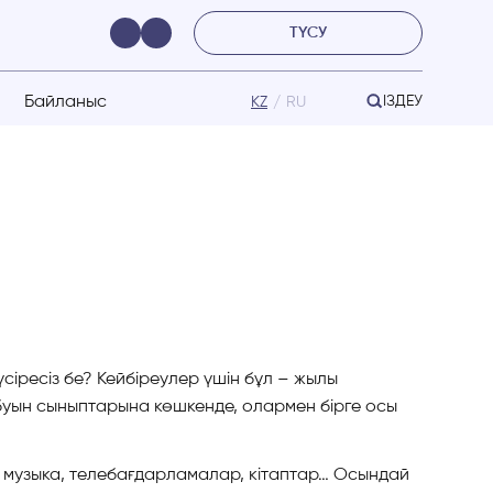
ТҮСУ
Байланыс
ІЗДЕУ
KZ
RU
үсіресіз бе? Кейбіреулер үшін бұл – жылы
а буын сыныптарына көшкенде, олармен бірге осы
, музыка, телебағдарламалар, кітаптар… Осындай