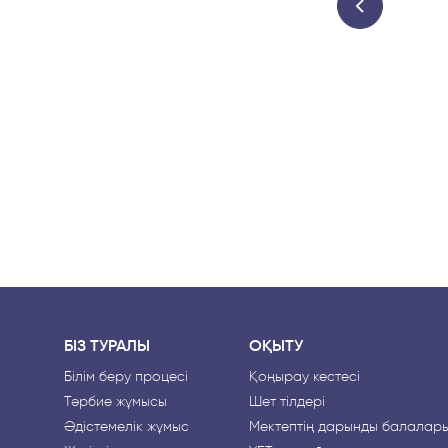
БІЗ ТУРАЛЫ
ОҚЫТУ
Білім беру процесі
Қоңырау кестесі
Тәрбие жұмысы
Шет тілдері
Әдістемелік жұмыс
Мектептің дарынды балалар