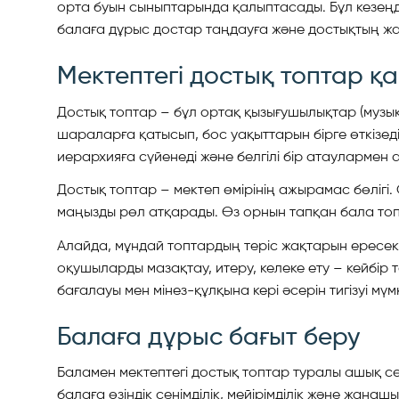
орта буын сыныптарында қалыптасады. Бұл кезеңде
балаға дұрыс достар таңдауға және достықтың ж
Мектептегі достық топтар қ
Достық топтар – бұл ортақ қызығушылықтар (музыка
шараларға қатысып, бос уақыттарын бірге өткізеді
иерархияға сүйенеді және белгілі бір атаулармен 
Достық топтар – мектеп өмірінің ажырамас бөлігі.
маңызды рөл атқарады. Өз орнын тапқан бала топты
Алайда, мұндай топтардың теріс жақтарын ересек
оқушыларды мазақтау, итеру, келеке ету – кейбір 
бағалауы мен мінез-құлқына кері әсерін тигізуі мүмк
Балаға дұрыс бағыт беру
Баламен мектептегі достық топтар туралы ашық сө
балаға өзіндік сенімділік, мейірімділік және жана