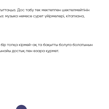
ыттаңыз. Дос табу тек мектеппен шектелмейтінін
з: музыка немесе сурет үйірмелері, кітапхана,
бір топқа кірмей-ақ та бақытты болуға болатынын
шынайы достық пен өзара құрмет.