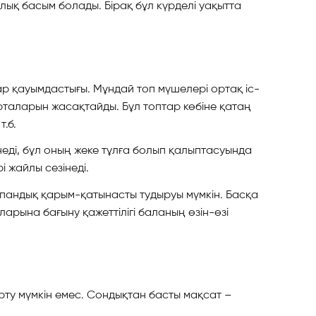
лық басым болады. Бірақ бұл күрделі уақытта
тар қауымдастығы. Мұндай топ мүшелері ортақ іс-
орталарын жасақтайды. Бұл топтар көбіне қатаң
.б.
неді, бұл оның жеке тұлға болып қалыптасуында
і жайлы сезінеді.
шпандық қарым-қатынасты тудыруы мүмкін. Басқа
арына бағыну қажеттілігі баланың өзін-өзі
рту мүмкін емес. Сондықтан басты мақсат –