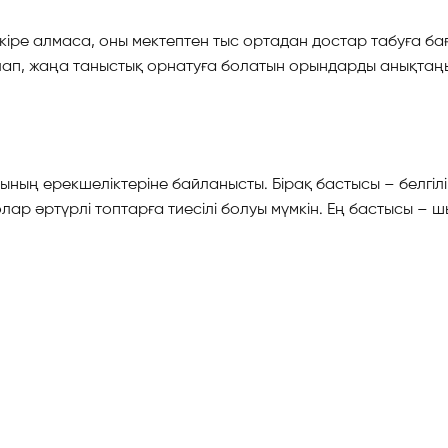
іре алмаса, оны мектептен тыс ортадан достар табуға бағ
лқылап, жаңа таныстық орнатуға болатын орындарды анықтаңы
ың ерекшеліктеріне байланысты. Бірақ бастысы – белгілі 
олар әртүрлі топтарға тиесілі болуы мүмкін. Ең бастысы – 