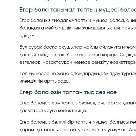
Егер бала танымал топтың мүшесі болс
Егер балаңыз «модалы» топтың мүшесі болса, оның 
балаңызға мейірімділік пен жанашырлықтың маңызды
едің?»
Бұл сұрақ басқа оқушылар жайлы ойлануға итерме
қандай күйде екенін бірге елестетіп көріңіз. Сі
өзгелерді мазақтаудан немесе ренжіту әрекеттері
Топ мүшелеріне жаңа адамдарды қабылдау туралы
икемділігін арттырады.
Егер бала өзін топтан тыс сезінсе
Егер балаңыз өзін жалғыз сезінсе, оны ортақ қы
қалыптастыруға көмектесіңіз.
Егер балаңыз белгілі бір топтың мүшесі болғысы к
қарым-қатынасын нығайтуға көмектесуі мүмкін. Ал