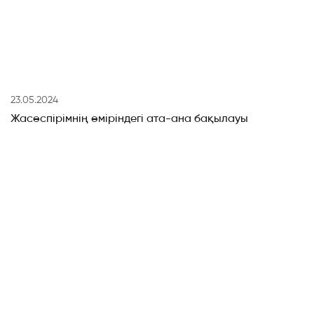
23.05.2024
Жасөспірімнің өміріндегі ата-ана бақылауы