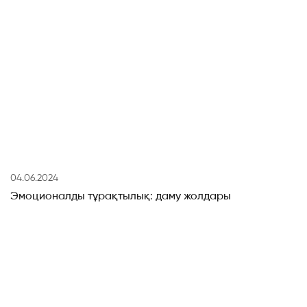
04.06.2024
Эмоционалды тұрақтылық: даму жолдары