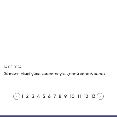
14.05.2024
Жасөспірімді үйде көмектесуге қалай үйрету керек
1
2
3
4
5
6
7
8
9
10
11
12
13