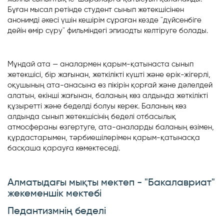
Бұған мысал ретінде студент сынып жетекшісінен
анонимді әкесі үшін кешірім сұраған кезде "дүйсенбіге
дейін өмір сүру" фильміндегі эпизодты келтіруге болады.
Мұндай ата — аналармен қарым-қатынаста сынып
жетекшісі, бір жағынан, жеткілікті күшті және ерік-жігерлі,
оқушының ата-анасына өз пікірін қорғай және дәлелдей
алатын, екінші жағынан, баланың көз алдында жеткілікті
құзыретті және беделді болуы керек. Баланың көз
алдында сынып жетекшісінің беделі отбасылық
атмосфераны өзгертуге, ата-аналарды баланың өзімен,
құрдастарымен, тәрбиешілерімен қарым-қатынасқа
басқаша қарауға көмектеседі.
Алматыдағы мықты мектеп - "Бакалавриат"
жекеменшік мектебі
Педантизмнің беделі