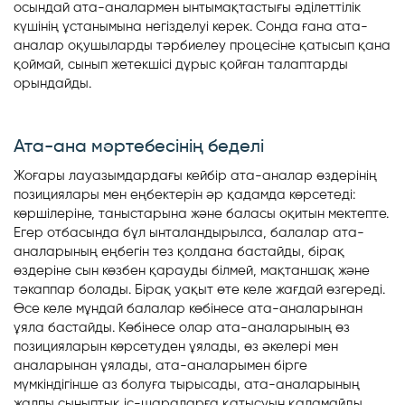
осындай ата-аналармен ынтымақтастығы әділеттілік
күшінің ұстанымына негізделуі керек. Сонда ғана ата-
аналар оқушыларды тәрбиелеу процесіне қатысып қана
қоймай, сынып жетекшісі дұрыс қойған талаптарды
орындайды.
Ата-ана мәртебесінің беделі
Жоғары лауазымдардағы кейбір ата-аналар өздерінің
позициялары мен еңбектерін әр қадамда көрсетеді:
көршілеріне, таныстарына және баласы оқитын мектепте.
Егер отбасында бұл ынталандырылса, балалар ата-
аналарының еңбегін тез қолдана бастайды, бірақ
өздеріне сын көзбен қарауды білмей, мақтаншақ және
тәкаппар болады. Бірақ уақыт өте келе жағдай өзгереді.
Өсе келе мұндай балалар көбінесе ата-аналарынан
ұяла бастайды. Көбінесе олар ата-аналарының өз
позицияларын көрсетуден ұялады, өз әкелері мен
аналарынан ұялады, ата-аналарымен бірге
мүмкіндігінше аз болуға тырысады, ата-аналарының
жалпы сыныптық іс-шараларға қатысуын қаламайды.