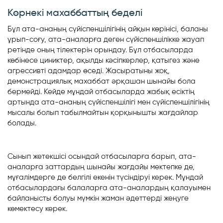
Көрнекі махаббаттың беделі
Бұл ата-ананың сүйіспеншілігінің айқын көрінісі, баланы
ұрып-соғу, ата-аналарға деген сүйіспеншілікке жауап
ретінде оның тілектерін орындау. Бұл отбасыларда
көбінесе циниктер, ақылды кәсіпкерлер, қатыгез және
агрессивті адамдар өседі. Жасыратыны жоқ,
демонстрациялық махаббат әрқашан шынайы бола
бермейді. Кейде мұндай отбасыларда жабық есіктің
артында ата-ананың сүйіспеншілігі мен сүйіспеншілігінің
мысалы болып табылмайтын қорқынышты жағдайлар
болады.
Сынып жетекшісі осындай отбасыларға барып, ата-
аналарға заттардың шынайы жағдайы мектепке де,
мұғалімдерге де белгілі екенін түсіндіруі керек. Мұндай
отбасылардағы балаларға ата-аналардың қалауымен
байланысты болуы мүмкін жаман әдеттерді жеңуге
көмектесу керек.