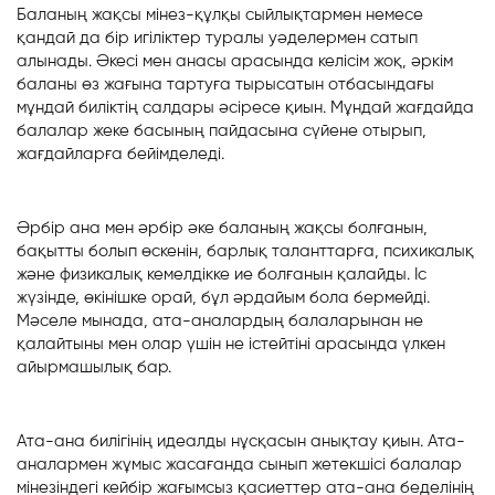
Баланың жақсы мінез-құлқы сыйлықтармен немесе
қандай да бір игіліктер туралы уәделермен сатып
алынады. Әкесі мен анасы арасында келісім жоқ, әркім
баланы өз жағына тартуға тырысатын отбасындағы
мұндай биліктің салдары әсіресе қиын. Мұндай жағдайда
балалар жеке басының пайдасына сүйене отырып,
жағдайларға бейімделеді.
Әрбір ана мен әрбір әке баланың жақсы болғанын,
бақытты болып өскенін, барлық таланттарға, психикалық
және физикалық кемелдікке ие болғанын қалайды. Іс
жүзінде, өкінішке орай, бұл әрдайым бола бермейді.
Мәселе мынада, ата-аналардың балаларынан не
қалайтыны мен олар үшін не істейтіні арасында үлкен
айырмашылық бар.
Ата-ана билігінің идеалды нұсқасын анықтау қиын. Ата-
аналармен жұмыс жасағанда сынып жетекшісі балалар
мінезіндегі кейбір жағымсыз қасиеттер ата-ана беделінің