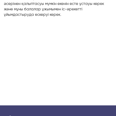
әсерінен қалыптасуы мүмкін екенін есте ұстауы керек
және мұны балалар ұжымымен іс-әрекетті
ұйымдастыруда ескеруі керек.