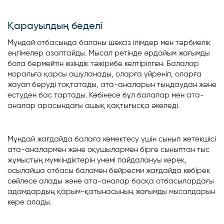
Қарауылдың беделі
Мұндай отбасында баланы шексіз ілімдер мен тәрбиелік
әңгімелер азаптайды. Мысал ретінде әрдайым жағымды
бола бермейтін өзіндік тәжірибе келтірілген. Балалар
моральға қарсы ашуланады, оларға үйреніп, оларға
жауап беруді тоқтатады, ата-аналарын тыңдаудан және
естуден бас тартады. Көбінесе бұл балалар мен ата-
аналар арасындағы ашық қақтығысқа әкеледі.
Мұндай жағдайда балаға көмектесу үшін сынып жетекшісі
ата-аналармен және оқушылармен бірге сыныптан тыс
жұмыстың мүмкіндіктерін үнемі пайдалануы керек,
осылайша отбасы баламен бейресми жағдайда көбірек
сөйлесе алады және ата-аналар басқа отбасылардағы
адамдардың қарым-қатынасының жағымды мысалдарын
көре алады.