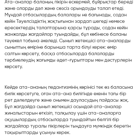
Ата-аналар баланың пікірін ескермей, бұйрықтар береді
және оларды дәл және сөзсіз орындауды талап етеді.
Мұндай отбасылардың балалары не бағынады, содан
кейін Тәуелсіздіктің жоқтығынан зардап шегеді немесе
ересектердің талаптарына қарсы тұрады, содан кейін
жанжалды жағдайлар туындайды, бұл көбінесе баланы
тәуекел тобына әкеледі. Сынып жетекшісі ата-аналарды
сыныптың өміріне барынша тарта білуі керек: өмір
салтын көрсету, басқа отбасыларда балаларды
тәрбиелеудің жағымды әдет-ғұрыптары мен дәстүрлерін
көрсету.
Кейде ата-ананың педантизмінің көрінісі тек өз баласына
билік көрсетуге, оған ата-ана билігінде екенін тағы бір
рет дәлелдеуге және онымен дауласудың пайдасы жоқ.
Бұл жағдайда сынып жетекшісі осындай ата-аналар
жиналыстарын өткізіп, талқылау үшін ата-аналарға
оқушылардың отбасыларда туындайтын белгілі бір
жағдайлар туралы пікірлерін тыңдауға мүмкіндік беретін
тақырыптарды ұсынуы керек.