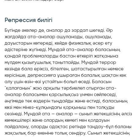
Репрессия билігі
Бүгінде әкелер де, аналар да зардап шегеді. Әр
жағдайда ата-аналар ашуланады, ашуланады,
дауыстарын көтереді, кейде физикалық әсер ету
әдістеріне жүгінеді. Мұндай ата-аналар баласының
қандай проблемаларды бастан өткеріп жатқанына
мүлдем қызығушылық танытпайды. Мұндай террор
кезінде бала еріксіз, бітелген, шатастырылған немесе
керісінше, депрессияға ұшыраған балалық шақтан кек
алу үшін өзін-өзі ұстайтын болып өседі. Баласын
"қалағанын" жою арқылы тәрбиелеп отырған ата-
аналар баласымен қарсылықсыз үнмен сөйлеседі,
әңгімеде тек өздерін тыңдайды және естиді, баласының
көзі мен мінез-құлқындағы қорқыныш пен толқуды
сезінеді. Мұндай ата — аналар — сынып жетекшісінің әлсіз
көмекшілері және олардың көмегі мен қолдауын
пайдалану, оларды одақтас ретінде таңдау-бұл баланы
жақсылық бар екеніне толық сендіру. Сынып жетекшісінің