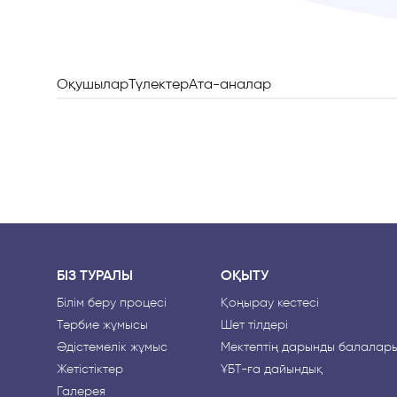
Оқушылар
Түлектер
Ата-аналар
БІЗ ТУРАЛЫ
ОҚЫТУ
Білім беру процесі
Қоңырау кестесі
Тәрбие жұмысы
Шет тілдері
Әдістемелік жұмыс
Мектептің дарынды балалар
Жетістіктер
ҰБТ-ға дайындық
Галерея