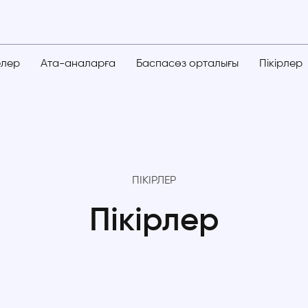
елер
Ата-аналарға
Баспасөз орталығы
Пікірлер
ПІКІРЛЕР
Пікірлер