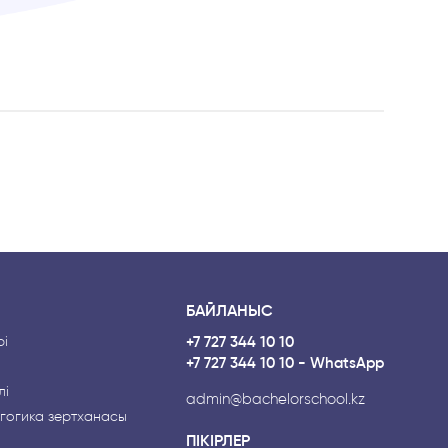
БАЙЛАНЫС
і
+7 727 344 10 10
+7 727 344 10 10 - WhatsApp
лі
admin@bachelorschool.kz
гогика зертханасы
ПІКІРЛЕР