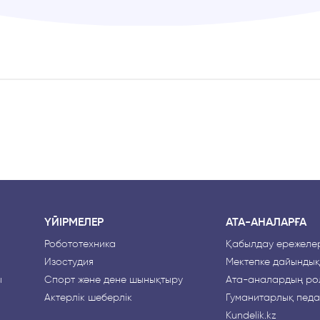
ҮЙІРМЕЛЕР
АТА-АНАЛАРҒА
Робототехника
Қабылдау ережелер
Изостудия
Мектепке дайындық
ы
Спорт және дене шынықтыру
Ата-аналардың рө
Актерлік шеберлік
Гуманитарлық педа
Kundelik.kz