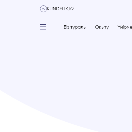
KUNDELIK.KZ
Біз туралы
Оқыту
Үйірм