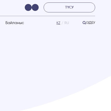
ТҮСУ
Байланыс
ІЗДЕУ
KZ
RU