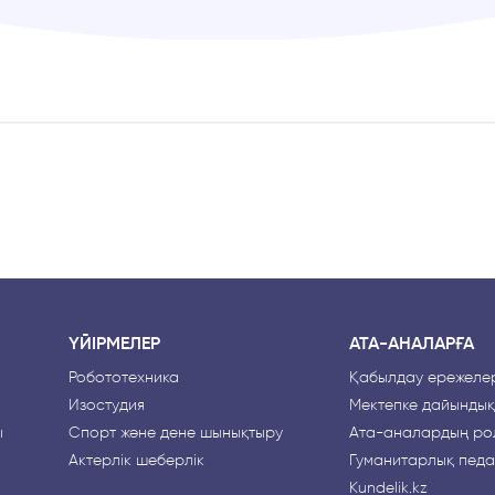
ҮЙІРМЕЛЕР
АТА-АНАЛАРҒА
Робототехника
Қабылдау ережелер
Изостудия
Мектепке дайындық
ы
Спорт және дене шынықтыру
Ата-аналардың рө
Актерлік шеберлік
Гуманитарлық педа
Kundelik.kz