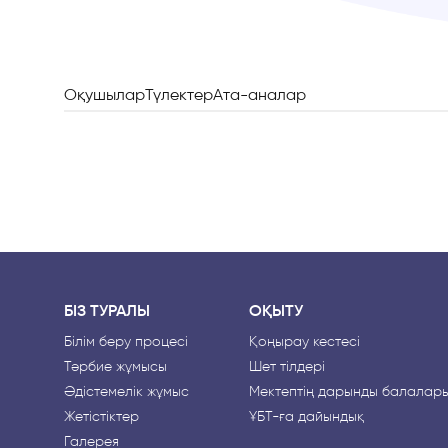
Оқушылар
Түлектер
Ата-аналар
БІЗ ТУРАЛЫ
ОҚЫТУ
Білім беру процесі
Қоңырау кестесі
Тәрбие жұмысы
Шет тілдері
Әдістемелік жұмыс
Мектептің дарынды балалар
Жетістіктер
ҰБТ-ға дайындық
Галерея