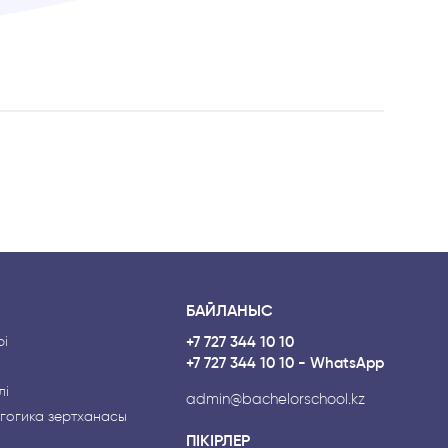
БАЙЛАНЫС
і
+7 727 344 10 10
+7 727 344 10 10 - WhatsApp
лі
admin@bachelorschool.kz
гогика зертханасы
ПІКІРЛЕР