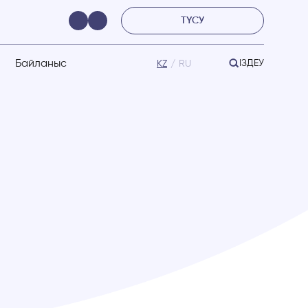
ТҮСУ
Байланыс
ІЗДЕУ
KZ
RU