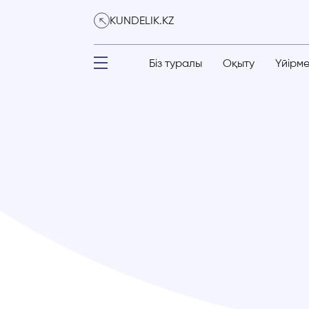
KUNDELIK.KZ
Біз туралы
Оқыту
Үйірм