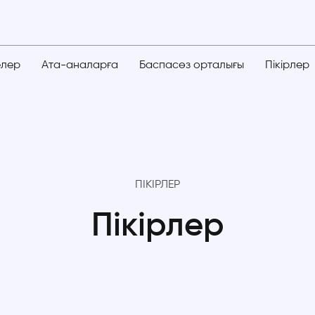
елер
Ата-аналарға
Баспасөз орталығы
Пікірлер
ПІКІРЛЕР
Пікірлер