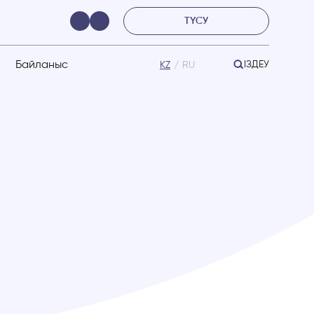
ТҮСУ
Байланыс
ІЗДЕУ
KZ
RU