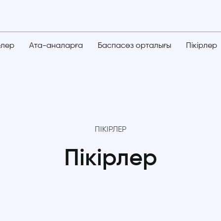
елер
Ата-аналарға
Баспасөз орталығы
Пікірлер
ПІКІРЛЕР
Пікірлер