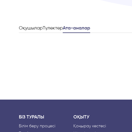
Оқушылар
Түлектер
Ата-аналар
БІЗ ТУРАЛЫ
ОҚЫТУ
Білім беру процесі
Қоңырау кестесі