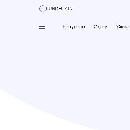
KUNDELIK.KZ
Біз туралы
Оқыту
Үйірм