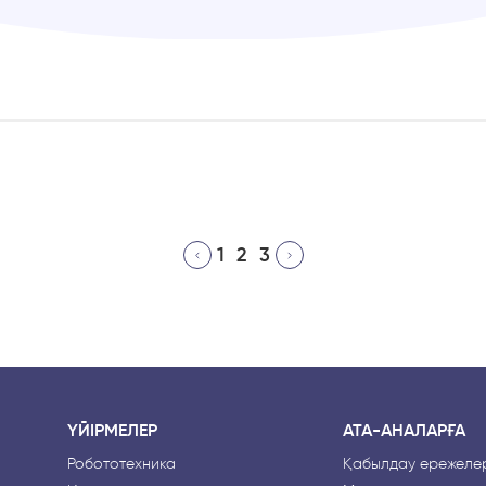
1
2
3
ҮЙІРМЕЛЕР
АТА-АНАЛАРҒА
Робототехника
Қабылдау ережелер