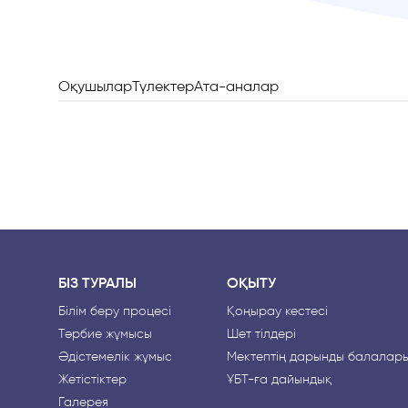
Оқушылар
Түлектер
Ата-аналар
БІЗ ТУРАЛЫ
ОҚЫТУ
Білім беру процесі
Қоңырау кестесі
Тәрбие жұмысы
Шет тілдері
Әдістемелік жұмыс
Мектептің дарынды балалар
Жетістіктер
ҰБТ-ға дайындық
Галерея