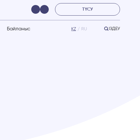
ТҮСУ
Байланыс
ІЗДЕУ
KZ
RU