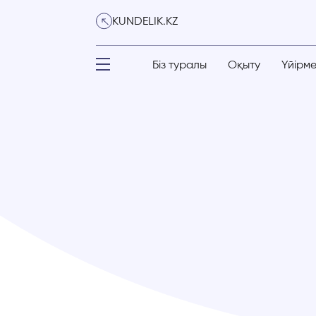
KUNDELIK.KZ
Біз туралы
Оқыту
Үйірм