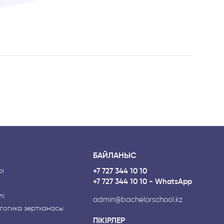
БАЙЛАНЫС
і
+7 727 344 10 10
+7 727 344 10 10 - WhatsApp
лі
admin@bachelorschool.kz
гогика зертханасы
ПІКІРЛЕР