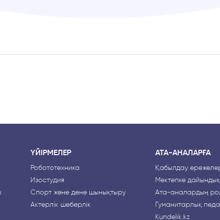
ҮЙІРМЕЛЕР
АТА-АНАЛАРҒА
Робототехника
Қабылдау ережелер
Изостудия
Мектепке дайындық
ы
Спорт және дене шынықтыру
Ата-аналардың рө
Актерлік шеберлік
Гуманитарлық педа
Kundelik.kz