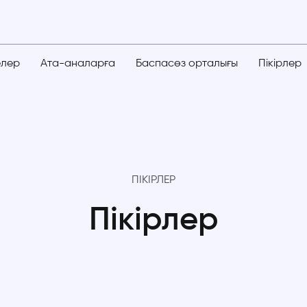
елер
Ата-аналарға
Баспасөз орталығы
Пікірлер
ПІКІРЛЕР
Пікірлер