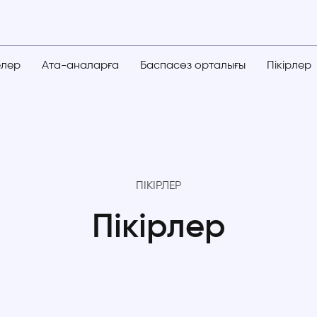
елер
Ата-аналарға
Баспасөз орталығы
Пікірлер
ПІКІРЛЕР
Пікірлер