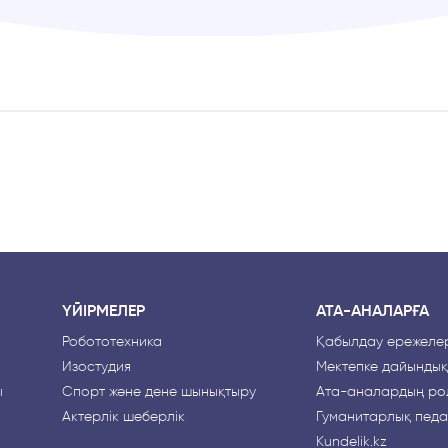
ҮЙІРМЕЛЕР
АТА-АНАЛАРҒА
Робототехника
Қабылдау ережелер
Изостудия
Мектепке дайындық
ы
Спорт және дене шынықтыру
Ата-аналардың рө
Актерлік шеберлік
Гуманитарлық педа
Kundelik.kz