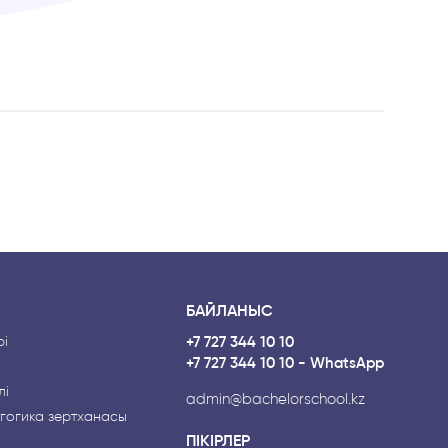
БАЙЛАНЫС
і
+7 727 344 10 10
+7 727 344 10 10 - WhatsApp
лі
admin@bachelorschool.kz
гогика зертханасы
ПІКІРЛЕР