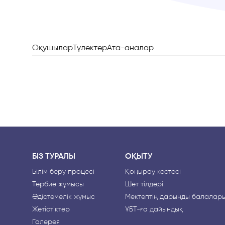
Оқушылар
Түлектер
Ата-аналар
БІЗ ТУРАЛЫ
ОҚЫТУ
Білім беру процесі
Қоңырау кестесі
Тәрбие жұмысы
Шет тілдері
Әдістемелік жұмыс
Мектептің дарынды балалар
Жетістіктер
ҰБТ-ға дайындық
Галерея