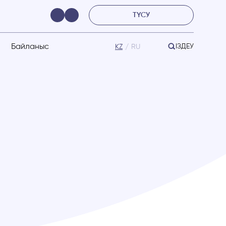
ТҮСУ
Байланыс
ІЗДЕУ
KZ
RU