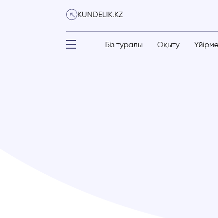
KUNDELIK.KZ
Біз туралы
Оқыту
Үйірм