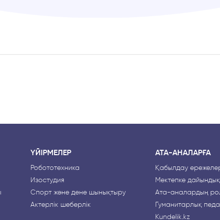
ҮЙІРМЕЛЕР
АТА-АНАЛАРҒА
Робототехника
Қабылдау ережелер
Изостудия
Мектепке дайындық
ы
Спорт және дене шынықтыру
Ата-аналардың рө
Актерлік шеберлік
Гуманитарлық педа
Kundelik.kz