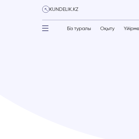
KUNDELIK.KZ
Біз туралы
Оқыту
Үйірм