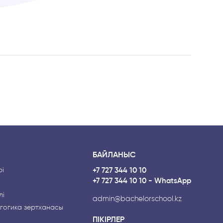
БАЙЛАНЫС
і
+7 727 344 10 10
+7 727 344 10 10 - WhatsApp
лі
admin@bachelorschool.kz
гогика зертханасы
ПІКІРЛЕР