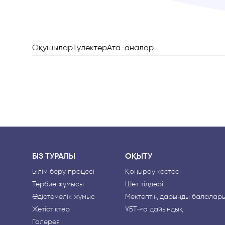
Оқушылар
Түлектер
Ата-аналар
БІЗ ТУРАЛЫ
ОҚЫТУ
Білім беру процесі
Қоңырау кестесі
Тәрбие жұмысы
Шет тілдері
Әдістемелік жұмыс
Мектептің дарынды балалар
Жетістіктер
ҰБТ-ға дайындық
Галерея