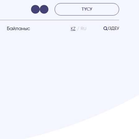
ТҮСУ
Байланыс
ІЗДЕУ
KZ
RU