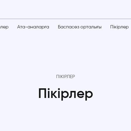
елер
Ата-аналарға
Баспасөз орталығы
Пікірлер
ПІКІРЛЕР
Пікірлер