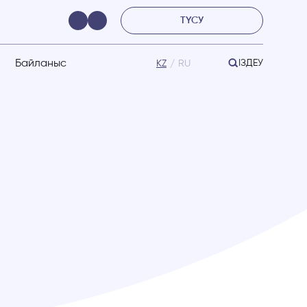
ТҮСУ
Байланыс
ІЗДЕУ
KZ
RU