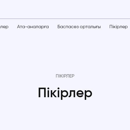
елер
Ата-аналарға
Баспасөз орталығы
Пікірлер
ПІКІРЛЕР
Пікірлер