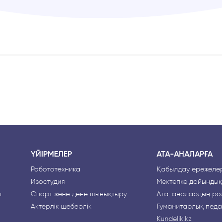
ҮЙІРМЕЛЕР
АТА-АНАЛАРҒА
Робототехника
Қабылдау ережелер
Изостудия
Мектепке дайындық
ы
Спорт және дене шынықтыру
Ата-аналардың рө
Актерлік шеберлік
Гуманитарлық педа
Kundelik.kz