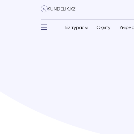
KUNDELIK.KZ
Біз туралы
Оқыту
Үйірм