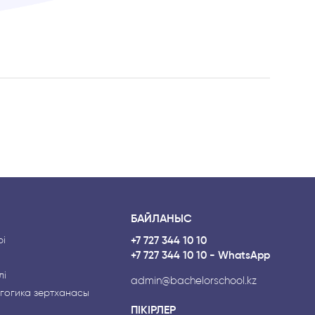
БАЙЛАНЫС
і
+7 727 344 10 10
+7 727 344 10 10 - WhatsApp
лі
admin@bachelorschool.kz
гогика зертханасы
ПІКІРЛЕР