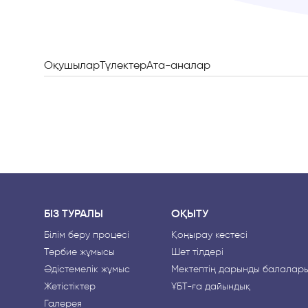
Оқушылар
Түлектер
Ата-аналар
БІЗ ТУРАЛЫ
ОҚЫТУ
Білім беру процесі
Қоңырау кестесі
Тәрбие жұмысы
Шет тілдері
Әдістемелік жұмыс
Мектептің дарынды балалар
Жетістіктер
ҰБТ-ға дайындық
Галерея