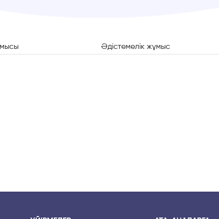
ұмысы
Әдістемелік жұмыс