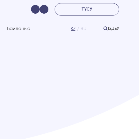
ТҮСУ
Байланыс
ІЗДЕУ
KZ
RU