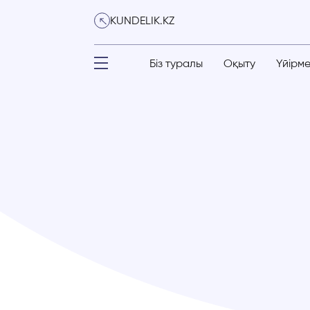
KUNDELIK.KZ
Біз туралы
Оқыту
Үйірм