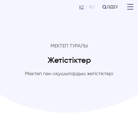
ІЗДЕУ
KZ
RU
МЕКТЕП ТУРАЛЫ
Жетістіктер
Мектеп пен оқушылардың жетістіктері