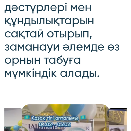
дәстүрлері мен
құндылықтарын
сақтай отырып,
заманауи әлемде өз
орнын табуға
мүмкіндік алады.