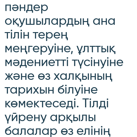
пәндер
оқушылардың ана
тілін терең
меңгеруіне, ұлттық
мәдениетті түсінуіне
және өз халқының
тарихын білуіне
көмектеседі. Тілді
үйрену арқылы
балалар өз елінің