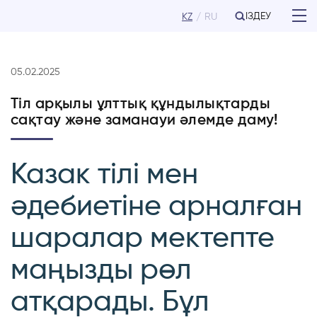
ІЗДЕУ
KZ
RU
05.02.2025
Тіл арқылы ұлттық құндылықтарды
сақтау және заманауи әлемде даму!
Казак тілі мен
әдебиетіне арналған
шаралар мектепте
маңызды рөл
атқарады. Бұл