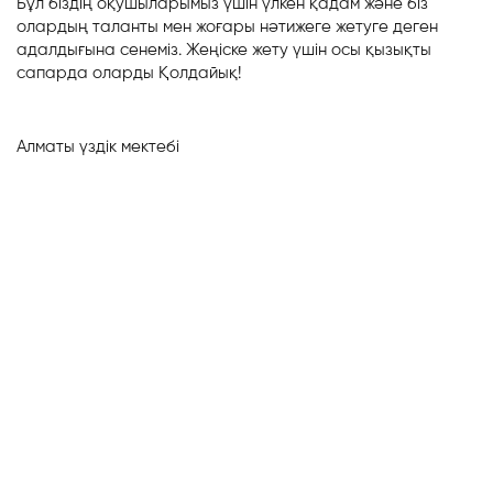
Бұл біздің оқушыларымыз үшін үлкен қадам және біз
олардың таланты мен жоғары нәтижеге жетуге деген
адалдығына сенеміз. Жеңіске жету үшін осы қызықты
сапарда оларды Қолдайық!
Алматы үздік мектебі