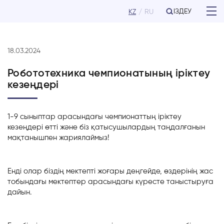
ІЗДЕУ
KZ
RU
18.03.2024
Робототехника чемпионатының іріктеу
кезеңдері
1-9 сыныптар арасындағы чемпионаттың іріктеу
кезеңдері өтті және біз қатысушылардың таңдалғанын
мақтанышпен жариялаймыз!
Енді олар біздің мектепті жоғары деңгейде, өздерінің жас
тобындағы мектептер арасындағы күресте таныстыруға
дайын.