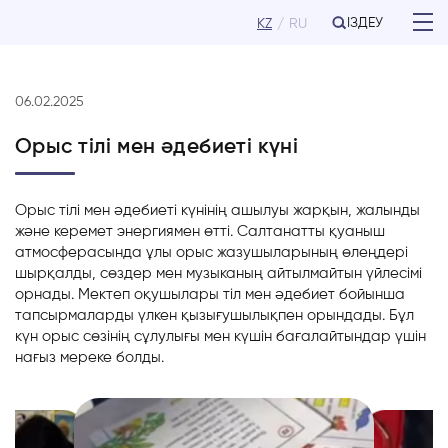
ІЗДЕУ
KZ
RU
06.02.2025
Орыс тілі мен әдебиеті күні
Орыс
тілі
мен
әдебиеті
күнінің
ашылуы
жарқын
,
жалынды
және
керемет
энергиямен
өтті
.
Салтанатты
қуаныш
атмосферасында
ұлы
орыс
жазушыларының
өлеңдері
шырқалды
,
сөздер
мен
музыканың
айтылмайтын
үйлесімі
орнады
.
Мектеп
оқушылары
тіл
мен
әдебиет
бойынша
тапсырмаларды
үлкен
қызығушылықпен
орындады
.
Бұл
күн
орыс
сөзінің
сұлулығы
мен
күшін
бағалайтындар
үшін
нағыз
мереке
болды
.