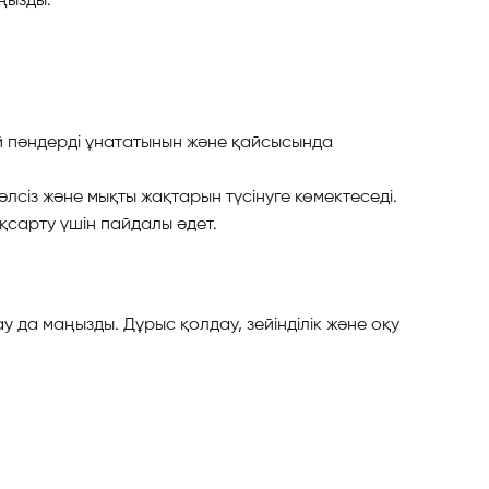
ай пәндерді ұнататынын және қайсысында
лсіз және мықты жақтарын түсінуге көмектеседі.
ақсарту үшін пайдалы әдет.
у да маңызды. Дұрыс қолдау, зейінділік және оқу