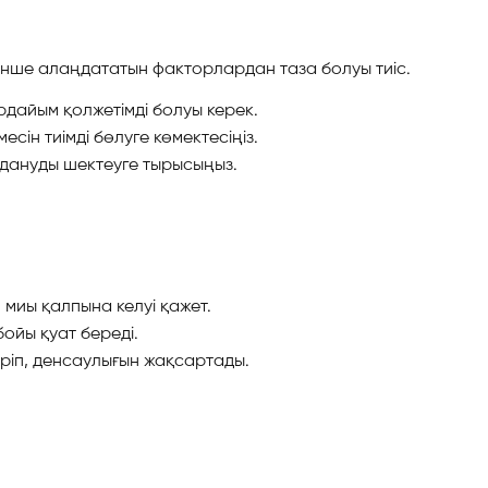
інше алаңдататын факторлардан таза болуы тиіс.
дайым қолжетімді болуы керек.
ін тиімді бөлуге көмектесіңіз.
дануды шектеуге тырысыңыз.
 миы қалпына келуі қажет.
бойы қуат береді.
ріп, денсаулығын жақсартады.