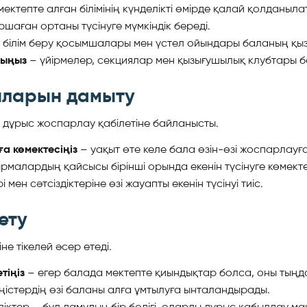
ектепте алған білімінің күнделікті өмірде қалай қолданыл
шаған ортаны түсінуге мүмкіндік береді.
, білім беру қосымшалары мен үстел ойындары баланың қы
рыңыз
– үйірмелер, секциялар мен қызығушылық клубтары б
ыларын дамыту
н дұрыс жоспарлау қабілетіне байланысты.
а көмектесіңіз
– уақыт өте келе бала өзін-өзі жоспарлауғ
рмалардың қайсысы бірінші орында екенін түсінуге көмектес
і мен сәтсіздіктеріне өзі жауапты екенін түсінуі тиіс.
ету
е тікелей әсер етеді.
тіңіз
– егер балада мектепте қиындықтар болса, оны тыңдап
 жеңістердің өзі баланы алға ұмтылуға ынталандырады.
іктер – бұл дамудың бір бөлігі, оларды дұрыс қабылдау ма