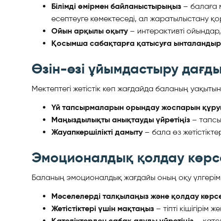
Білімді өмірмен байланыстырыңыз
– балаға м
есептеуге көмектеседі, ал жаратылыстану қор
Ойын арқылы оқыту
– интерактивті ойындар
Қосымша сабақтарға қатысуға ынталанды
Өзін-өзі ұйымдастыру дағд
Мектептегі жетістік көп жағдайда баланың уақыты
Үй тапсырмаларын орындау жоспарын құруғ
Маңыздылықты анықтауды үйретіңіз
– тапсы
Жауапкершілікті дамыту
– бала өз жетістіктер
Эмоционалдық қолдау көрс
Баланың эмоционалдық жағдайы оның оқу үлгерімін
Мәселелерді талқылаңыз және қолдау көрсе
Жетістіктері үшін мақтаңыз
– тіпті кішігірім
Қателіктерден сабақ алуды үйретіңіз
– қател