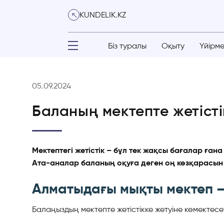
KUNDELIK.KZ
Біз туралы
Оқыту
Үйірм
05.09.2024
Баланың мектепте жетісті
Мектептегі жетістік – бұл тек жақсы бағалар ғана
Ата-аналар баланың оқуға деген оң көзқарасын
Алматыдағы мықты мектеп –
Балаңыздың мектепте жетістікке жетуіне көмектесет