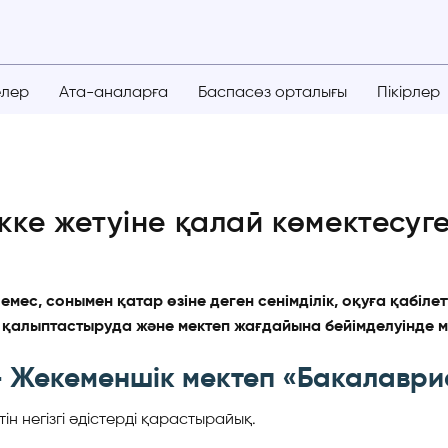
елер
Ата-аналарға
Баспасөз орталығы
Пікірлер
кке жетуіне қалай көмектесуг
 емес, сонымен қатар өзіне деген сенімділік, оқуға қабіл
 қалыптастыруда және мектеп жағдайына бейімделуінде 
 Жекеменшік мектеп «Бакалаври
ін негізгі әдістерді қарастырайық.