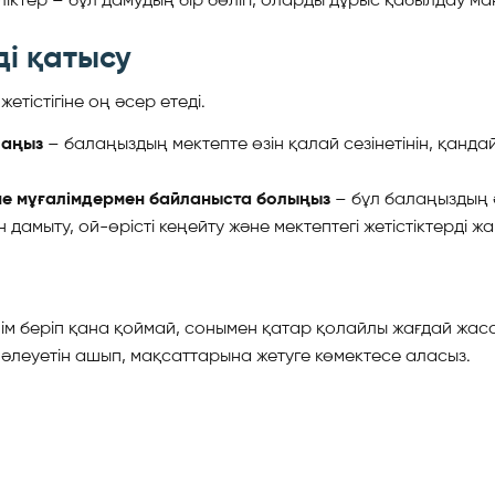
ді қатысу
тістігіне оң әсер етеді.
лаңыз
– балаңыздың мектепте өзін қалай сезінетінін, қанд
е мұғалімдермен байланыста болыңыз
– бұл балаңыздың ә
дамыту, ой-өрісті кеңейту және мектептегі жетістіктерді ж
ілім беріп қана қоймай, сонымен қатар қолайлы жағдай жаса
әлеуетін ашып, мақсаттарына жетуге көмектесе аласыз.