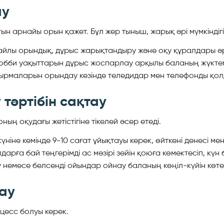
ау
 арнайы орын қажет. Бұл жер тыныш, жарық әрі мүмкіндіг
айлы орындық, дұрыс жарықтандыру және оқу құралдары әр
обби уақыттарын дұрыс жоспарлау арқылы баланың жүктемес
ырмаларын орындау кезінде теледидар мен телефонды қол
тәртібін сақтау
ң оқудағы жетістігіне тікелей әсер етеді.
іне кемінде 9-10 сағат ұйықтауы керек, өйткені денесі мен
рға бай теңгерімді ас мәзірі зейін қоюға көмектесіп, күн 
немесе белсенді ойындар ойнау баланың көңіл-күйін көте
ау
оцесс болуы керек.