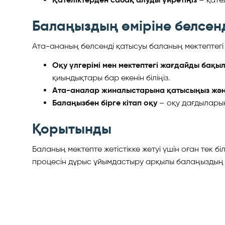
Балаңыздың өміріне белсен
Ата-ананың белсенді қатысуы баланың мектептегі же
Оқу үлгерімі мен мектептегі жағдайды бақы
қиындықтары бар екенін біліңіз.
Ата-аналар жиналыстарына қатысыңыз жән
Балаңызбен бірге кітап оқу
– оқу дағдыларын 
Қорытынды
Баланың мектепте жетістікке жетуі үшін оған тек б
процесін дұрыс ұйымдастыру арқылы балаңыздың 