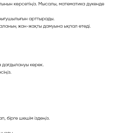
атынын көрсетіңіз. Мысалы, математика дүкенде
зығушылығын арттырады.
аланың жан-жақты дамуына ықпал етеді.
а дағдылануы керек.
іңіз.
, бірге шешім іздеңіз.
ңызды.