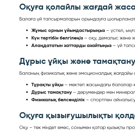
Оқуға қолайлы жағдай жас
Балаға үй тапсырмаларын орындауға шоғырланатын
Жұмыс орнын ұйымдастырыңыз
– үстел, ыңғ
Күн тәртібін белгілеңіз
– оқу, демалыс және х
Алаңдататын заттарды азайтыңыз
– үй тапс
Дұрыс ұйқы және тамақтану 
Баланың физикалық және эмоционалдық жағдайы оны
Тұрақты ұйқы
– мектеп жасындағы балалар күн
Дұрыс тамақтану
– дәрумендер мен минералда
Физикалық белсенділік
– спортпен айналысу 
Оқуға қызығушылықты қолд
Оқу – тек міндет емес, сонымен қатар қызықты пр