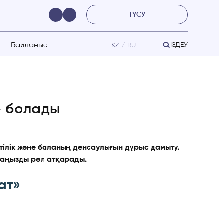
ТҮСУ
Байланыс
ІЗДЕУ
KZ
RU
е болады
еттілік және баланың денсаулығын дұрыс дамыту.
маңызды рөл атқарады.
ат»