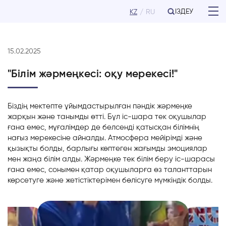
ІЗДЕУ
KZ
RU
15.02.2025
"Білім жәрмеңкесі: оқу мерекесі!"
Біздің
мектепте
ұйымдастырылған
пәндік
жәрмеңке
жарқын
және
танымды
өтті
.
Бұл
іс-
шара
тек
оқушылар
ғана
емес
,
мұғалімдер
де
белсенді
қатысқан
білімнің
нағыз
мерекесіне
айналды
.
Атмосфера
мейірімді
және
қызықты
болды
,
барлығы
көптеген
жағымды
эмоциялар
мен
жаңа
білім
алды
.
Жәрмеңке
тек
білім
беру іс-
шарасы
ғана
емес
, сонымен қатар
оқушыларға
өз
таланттарын
көрсетуге
және
жетістіктерімен
бөлісуге
мүмкіндік
болды
.