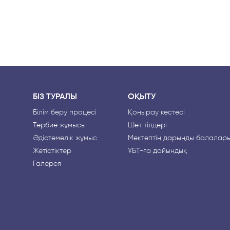
БІЗ ТУРАЛЫ
ОҚЫТУ
Білім беру процесі
Қоңырау кестесі
Тәрбие жұмысы
Шет тілдері
Әдістемелік жұмыс
Мектептің дарынды балалар
Жетістіктер
ҰБТ-ға дайындық
Галерея