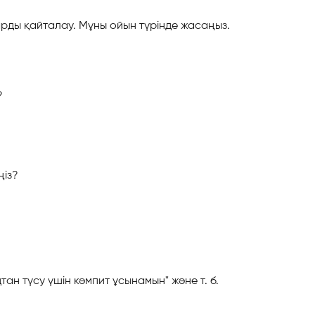
ларды қайталау. Мұны ойын түрінде жасаңыз.
?
ңіз?
ан түсу үшін кәмпит ұсынамын" және т. б.