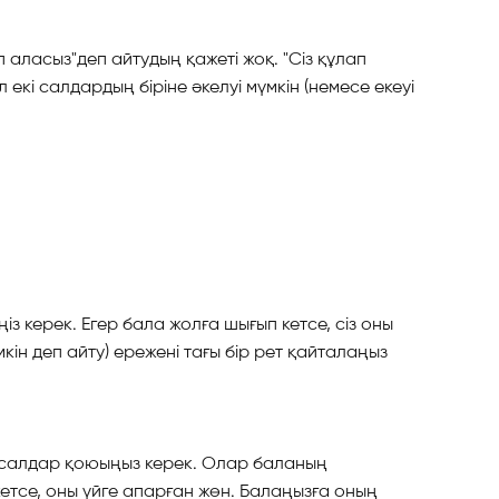
 аласыз"деп айтудың қажеті жоқ. "Сіз құлап
 екі салдардың біріне әкелуі мүмкін (немесе екеуі
із керек. Егер бала жолға шығып кетсе, сіз оны
кін деп айту) ережені тағы бір рет қайталаңыз
таң салдар қоюыңыз керек. Олар баланың
кетсе, оны үйге апарған жөн. Балаңызға оның