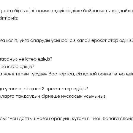
ң тағы бір тәсілі-онымен қауіпсіздікке байланысты жағдай
тіріңіз:
 келіп, үйге апаруды ұсынса, сіз қалай әрекет етер едіңіз
асаңыз не істер едіңіз?
е істер едіңіз?
және төмен түсуден бас тартса, сіз қалай әрекет етер еді
ды ұсынса, сіз қалай әрекет етер едіңіз?
 оларға таңдаудың бірнеше нұсқасын ұсыныңыз.
: "мен доптың маған оралуын күтемін"; "мен балаға слайдт