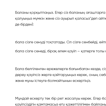
Баланы қорқытпаңыз. Егер сіз баланың ағаштарға 
қалуыңыз мүмкін және сіз ауырып қаласыз"деп айтқа
де бірден):
бала сізге сенуді тоқтатады. Ол сізге сенбейді, өйт
бала сізге сенеді, бірақ әлем қауіп – қатерге тол
Бала белгіленген ережелерге бағынбаған кезде, сіз
дереу қауіпсіз жерге қайтаруыңыз керек, оның себе
және мұны істеуге болмайтынын ескертіңіз.
Мұндай ескерту тек бір рет жасалуы керек. Егер б
қауіпсіздігін қамтамасыз ету қажеттілігімен байл