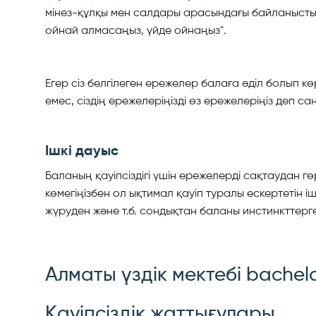
мінез-құлқы мен салдары арасындағы байланысты түсі
ойнай алмасаңыз, үйде ойнаңыз".
Егер сіз белгілеген ережелер балаға әділ болып көрі
емес, сіздің ережелеріңізді өз ережелеріңіз деп с
Ішкі дауыс
Баланың қауіпсіздігі үшін ережелерді сақтаудан гөрі 
көмегіңізбен ол ықтимал қауіп туралы ескертетін
жүруден және т.б. сондықтан баланы инстинкттерге 
Алматы үздік мектебі bachelo
Қауіпсіздік жаттығулары