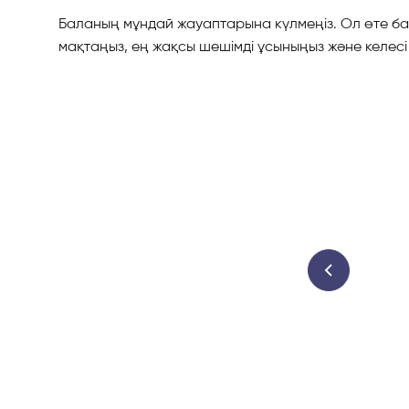
Баланың мұндай жауаптарына күлмеңіз. Ол өте ба
мақтаңыз, ең жақсы шешімді ұсыныңыз және келесі