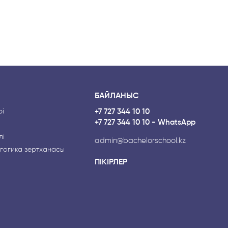
БАЙЛАНЫС
і
+7 727 344 10 10
+7 727 344 10 10 - WhatsApp
лі
admin@bachelorschool.kz
гогика зертханасы
ПІКІРЛЕР