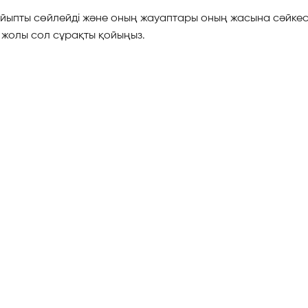
йыпты сөйлейді және оның жауаптары оның жасына сәйкес
 жолы сол сұрақты қойыңыз.