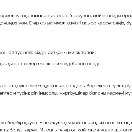
өрмелеуін қаламасаңыз, оған: "сіз құлап, мойныңызды орап
ныңыз жөн. Егер сіз ықтимал қауіпті асыра көрсетсеңіз, бұл
кені ол түсінеді: сіздің айтқаныңыз екіталай;
ы қорқынышты жер екеніне сенімді болып өседі.
 оның қауіпті мінез-құлқының салдары бар екенін түсіндіруің
птерін түсіндіріп (мысалы, жүргізушілер баланы көрмеуі мүм
ала бәрібір қауіпті мінез-құлықты қайталаса, сіз оған қа
анысты болуы керек. Мысалы, егер ол қайтадан жолға шығып 