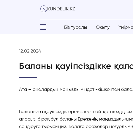
KUNDELIK.KZ
Біз туралы
Оқыту
Үйірм
12.02.2024
Баланы қауіпсіздікке қал
Ата – аналардың маңызды міндеті-кішкентай балал
Балаңызға қауіпсіздік ережелерін айтқан кезде, сі
аласыз, бірақ бұл баланы Ереженің маңыздылығына 
сендіруге тырысыңыз. Балаға ережелер неғұрлым 