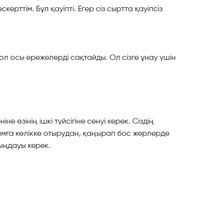
рттім. Бұл қауіпті. Егер сіз сыртта қауіпсіз
да ол осы ережелерді сақтайды. Ол сізге ұнау үшін
не өзінің ішкі түйсігіне сенуі керек. Сіздің
дамға көлікке отырудан, қаңырап бос жерлерде
тыңдауы керек.