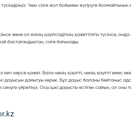
ндіріңіз: "мен сізге жол бойымен жүгіруге болмайтынын еске
нсе және ол өзінің қауіпсіздігінің қажеттілігін түсінсе, он
анай бастағандықтан, сізге бағынады.
көп нәрсе қажет. Бала ненің қауіпті, ненің қауіпті емес екені
 ішкі дауысын дамытуы керек. Бұл дауыс баланы бейтаныс а
сенуге үйретіңіз. Осы ішкі дауысты естіген сайын, ол оны 
r.kz