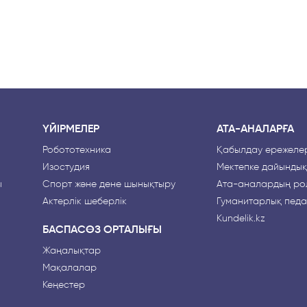
ҮЙІРМЕЛЕР
АТА-АНАЛАРҒА
Робототехника
Қабылдау ережелер
Изостудия
Мектепке дайындық
ы
Спорт және дене шынықтыру
Ата-аналардың рө
Актерлік шеберлік
Гуманитарлық педа
Kundelik.kz
БАСПАСӨЗ ОРТАЛЫҒЫ
Жаңалықтар
Мақалалар
Кеңестер