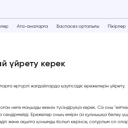
елер
Ата-аналарға
Баспасөз орталығы
Пікірлер
ай үйрету керек
арға әртүрлі жағдайларда қауіпсіздік ережелерін үйрету.
з оған неге маңызды екенін түсіндіруіңіз керек. Сіз оны "өй
сендірмейді. Ережелер оның өмірін аз қуанышқа бөлеу үшін
әділ және ақылға қонымды болып көрінсе, соғұрлым ол ола