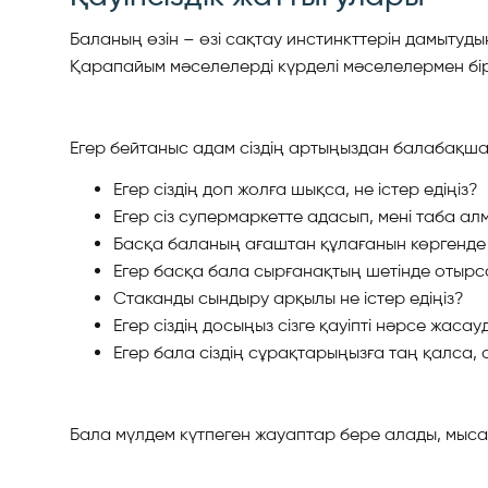
Баланың өзін – өзі сақтау инстинкттерін дамытуды
Қарапайым мәселелерді күрделі мәселелермен бірік
Егер бейтаныс адам сіздің артыңыздан балабақшаға
Егер сіздің доп жолға шықса, не істер едіңіз?
Егер сіз супермаркетте адасып, мені таба алм
Басқа баланың ағаштан құлағанын көргенде н
Егер басқа бала сырғанақтың шетінде отырса 
Стаканды сындыру арқылы не істер едіңіз?
Егер сіздің досыңыз сізге қауіпті нәрсе жасау
Егер бала сіздің сұрақтарыңызға таң қалса,
Бала мүлдем күтпеген жауаптар бере алады, мысалы