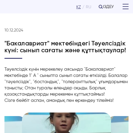
ІЗДЕУ
KZ
RU
10.12.2024
"Бакалавриат" мектебіндегі Тәуелсіздік
күні: сынып сағаты және құттықтаулар!
Тәуелсіздік
күнін
мерекелеу
аясында
"
Бакалавриат
"
мектебінде
1
"
А
"
сыныпта
сынып
сағаты
өткізілді
.
Балалар
"
тәуелсіздік
"
,
"
бостандық
"
,
"
толеранттылық
"
ұғымдарымен
танысты
;
Отан
туралы
өлеңдер
оқыды
.
Барлық
қазақстандықтарды
мерекемен
құттықтаймыз
!
Сізге
бейбіт
аспан
,
амандық
пен
өркендеу
тілейміз
!