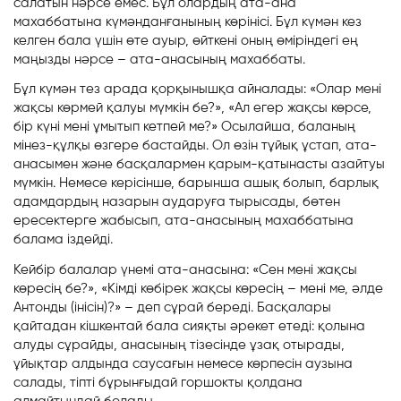
салатын нәрсе емес. Бұл олардың ата-ана
махаббатына күмәнданғанының көрінісі. Бұл күмән кез
келген бала үшін өте ауыр, өйткені оның өміріндегі ең
маңызды нәрсе – ата-анасының махаббаты.
Бұл күмән тез арада қорқынышқа айналады: «Олар мені
жақсы көрмей қалуы мүмкін бе?», «Ал егер жақсы көрсе,
бір күні мені ұмытып кетпей ме?» Осылайша, баланың
мінез-құлқы өзгере бастайды. Ол өзін тұйық ұстап, ата-
анасымен және басқалармен қарым-қатынасты азайтуы
мүмкін. Немесе керісінше, барынша ашық болып, барлық
адамдардың назарын аударуға тырысады, бөтен
ересектерге жабысып, ата-анасының махаббатына
балама іздейді.
Кейбір балалар үнемі ата-анасына: «Сен мені жақсы
көресің бе?», «Кімді көбірек жақсы көресің – мені ме, әлде
Антонды (інісін)?» – деп сұрай береді. Басқалары
қайтадан кішкентай бала сияқты әрекет етеді: қолына
алуды сұрайды, анасының тізесінде ұзақ отырады,
ұйықтар алдында саусағын немесе көрпесін аузына
салады, тіпті бұрынғыдай горшокты қолдана
алмайтындай болады.