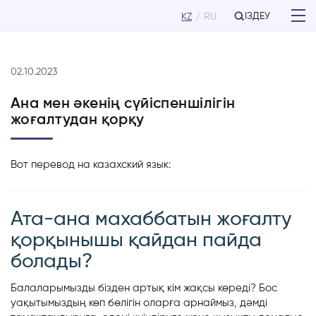
ІЗДЕУ
KZ
RU
02.10.2023
Ана мен әкенің сүйіспеншілігін
жоғалтудан қорқу
Вот перевод на казахский язык:
Ата-ана махаббатын жоғалту
қорқынышы қайдан пайда
болады?
Балаларымызды бізден артық кім жақсы көреді? Бос
уақытымыздың көп бөлігін оларға арнаймыз, дәмді