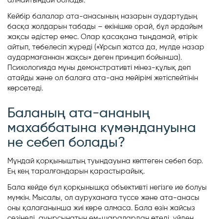
Кейбір балалар ата-анасының назарын аудартудың
басқа жолдарын табады – өкінішке орай, бұл әрдайым
жақсы әдістер емес. Олар қасақана тыңдамай, өтірік
айтып, төбелесіп жүреді («Ұрсып жатса да, мүлде назар
аудармағаннан жақсы» деген принцип бойынша).
Психологияда мұны демонстративті мінез-құлық деп
атайды және ол балаға ата-ана мейірімі жетіспейтінін
көрсетеді.
Баланың ата-ананың
махаббатына күмәндануына
не себеп болады?
Мұндай қорқыныштың туындауына көптеген себеп бар.
Ең кең таралғандарын қарастырайық.
Бала кейде бұл қорқынышқа объективті негізге ие болуы
мүмкін. Мысалы, ол ауруханаға түссе және ата-анасы
оны қалағанынша жиі көре алмаса. Бала өзін жайсыз
сезінеді, ауырсынатын ем-шаралардан өтеді, үйден