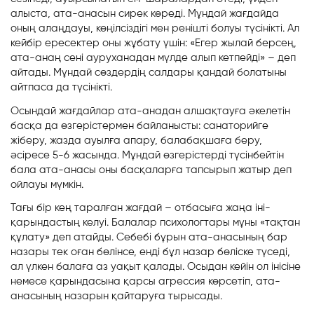
алыста, ата-анасын сирек көреді. Мұндай жағдайда
оның алаңдауы, көңілсіздігі мен ренішті болуы түсінікті. Ал
кейбір ересектер оны жұбату үшін: «Егер жылай берсең,
ата-анаң сені ауруханадан мүлде алып кетпейді» – деп
айтады. Мұндай сөздердің салдары қандай болатыны
айтпаса да түсінікті.
Осындай жағдайлар ата-анадан алшақтауға әкелетін
басқа да өзгерістермен байланысты: санаторийге
жіберу, жазда ауылға апару, балабақшаға беру,
әсіресе 5-6 жасында. Мұндай өзгерістерді түсінбейтін
бала ата-анасы оны басқаларға тапсырып жатыр деп
ойлауы мүмкін.
Тағы бір кең таралған жағдай – отбасыға жаңа іні-
қарындастың келуі. Балалар психологтары мұны «тақтан
құлату» деп атайды. Себебі бұрын ата-анасының бар
назары тек оған бөлінсе, енді бұл назар бөліске түседі,
ал үлкен балаға аз уақыт қалады. Осыдан кейін ол інісіне
немесе қарындасына қарсы агрессия көрсетіп, ата-
анасының назарын қайтаруға тырысады.