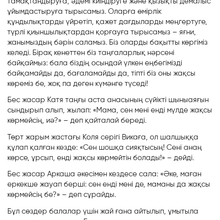
тамақтандыруға, әдемі киіндіруге және қызықты демалыс
ұйымдастыруға тырысамыз. Оларға өмірлік
құндылықтарды үйретіп, қажет дағдыларды меңгертуге,
түрлі қиыншылықтардан қорғауға тырысамыз – яғни,
жанымыздың бәрін саламыз. Біз оларды бақытты көргіміз
келеді. Бірақ кенеттен біз таңғаларлық нәрсені
байқаймыз: бала біздің осындай үлкен еңбегімізді
байқамайды да, бағаламайды да, тіпті біз оны жақсы
көреміз бе, жоқ па деген күмәнге түседі!
Бес жасар Катя таңғы аста анасының сүйікті шыныаяғын
сындырып алып, жылап: «Мама, сен мені енді мүлде жақсы
көрмейсің, иә?» – деп қайталай береді.
Төрт жарым жастағы Коля серігі Викаға, ол шалшыққа
құлап қалған кезде: «Сен шошқа сияқтысың! Сені анаң
көрсе, ұрсып, енді жақсы көрмейтін болады!» – дейді.
Бес жасар Аркаша әкесімен кездесе сала: «Әке, маған
еркекше жауап берші: сен енді мені де, маманы да жақсы
көрмейсің бе?» – деп сұрайды.
Бұл сөздер балалар үшін жай ғана айтылып, ұмытыла