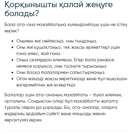
Қорқынышты қалай жеңуге
болады?
Бала ата-ана махаббатына күмәнданбауы үшін не істеу
керек?
Онымен жиі сөйлесіңіз, оны тыңдаңыз.
Оны жиі құшақтаңыз, тек жақсы әрекеттері үшін
ғана емес, жай ғана.
Оның сезімдерін елемеңіз. Егер бала ренжісе
немесе қорықса, оны түсінуге тырысыңыз.
Оны басқа балалармен салыстырмаңыз.
Оған өзіңізді жақсы көретініңізді және бұл ешқашан
өзгермейтінін жиі ескертіңіз.
Балалар үшін ата-ананың махаббаты – бүкіл әлемнің
орталығы. Сондықтан олар бұл махаббатты жоғалту
туралы ойдан да қорқады. Біз, ата-аналар, оларға
өздерінің әрдайым сүйікті және маңызды екенін
көрсетуіміз керек.