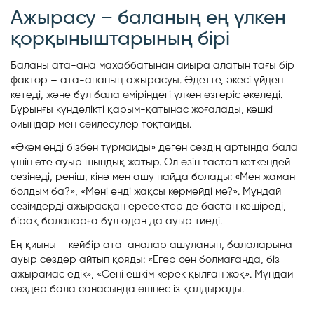
Ажырасу – баланың ең үлкен
қорқыныштарының бірі
Баланы ата-ана махаббатынан айыра алатын тағы бір
фактор – ата-ананың ажырасуы. Әдетте, әкесі үйден
кетеді, және бұл бала өміріндегі үлкен өзгеріс әкеледі.
Бұрынғы күнделікті қарым-қатынас жоғалады, кешкі
ойындар мен сөйлесулер тоқтайды.
«Әкем енді бізбен тұрмайды» деген сөздің артында бала
үшін өте ауыр шындық жатыр. Ол өзін тастап кеткендей
сезінеді, реніш, кінә мен ашу пайда болады: «Мен жаман
болдым ба?», «Мені енді жақсы көрмейді ме?». Мұндай
сезімдерді ажырасқан ересектер де бастан кешіреді,
бірақ балаларға бұл одан да ауыр тиеді.
Ең қиыны – кейбір ата-аналар ашуланып, балаларына
ауыр сөздер айтып қояды: «Егер сен болмағанда, біз
ажырамас едік», «Сені ешкім керек қылған жоқ». Мұндай
сөздер бала санасында өшпес із қалдырады.