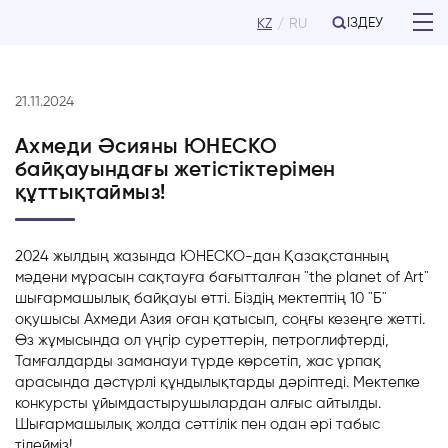
ІЗДЕУ
KZ
RU
21.11.2024
Ахмеди Әсияны ЮНЕСКО
байқауындағы жетістіктерімен
құттықтаймыз!
2024
жылдың
жазында
ЮНЕСКО
-
дан
Қазақстанның
мәдени
мұрасын
сақтауға
бағытталған
"
the
planet
of
Art
"
шығармашылық
байқауы
өтті
.
Біздің
мектептің
10
"
Б
"
оқушысы
Ахмеди
Азия
оған
қатысып
,
соңғы
кезеңге
жетті
.
Өз
жұмысында
ол
үңгір
суреттерін
,
петроглифтерді
,
Тамғалдарды
заманауи
түрде
көрсетіп,
жас
ұрпақ
арасында
дәстүрлі
құндылықтарды
дәріптеді
.
Мектепке
конкурсты
ұйымдастырушылардан
алғыс
айтылды
.
Шығармашылық
жолда
сәттілік
пен
одан
әрі
табыс
тілейміз
!